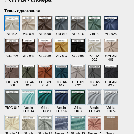
и спинки -
фанера
.
Ткань однотонная
Vita 02
Vita 004
Vita 006
Vita 015
Vita 016
Vita 20
Vita 023
Vita 032
Vita 033
Vita 040
Vita 052
Vita 090
OCEAN
OCEAN
002
003
OCEAN
OCEAN
OCEAN
OCEAN
OCEAN
OCEAN
OCEAN
006
012
014
019
022
024
025
RICO 015
Veluta
Veluta
Veluta
Veluta
Veluta
Veluta
LUX 14
LUX 20
LUX 26
LUX 33
LUX 49
LUX 52
Simple 02
Simple
Simple 12
Simple 18
Simple 23
Simple 45
Sound