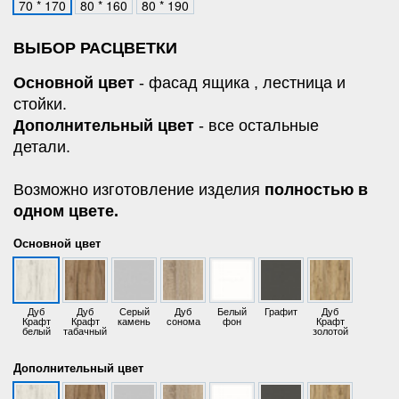
70 * 170
80 * 160
80 * 190
ВЫБОР РАСЦВЕТКИ
Основной цвет
- фасад ящика , лестница и
стойки.
Дополнительный цвет
- все остальные
детали.
Возможно изготовление изделия
полностью в
одном цвете.
Основной цвет
Дуб
Дуб
Серый
Дуб
Белый
Графит
Дуб
Крафт
Крафт
камень
сонома
фон
Крафт
белый
табачный
золотой
Дополнительный цвет