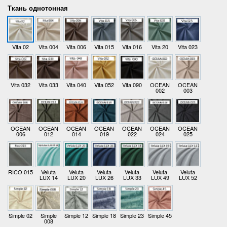
Ткань однотонная
Vita 02
Vita 004
Vita 006
Vita 015
Vita 016
Vita 20
Vita 023
Vita 032
Vita 033
Vita 040
Vita 052
Vita 090
OCEAN
OCEAN
002
003
OCEAN
OCEAN
OCEAN
OCEAN
OCEAN
OCEAN
OCEAN
006
012
014
019
022
024
025
RICO 015
Veluta
Veluta
Veluta
Veluta
Veluta
Veluta
LUX 14
LUX 20
LUX 26
LUX 33
LUX 49
LUX 52
Simple 02
Simple
Simple 12
Simple 18
Simple 23
Simple 45
008