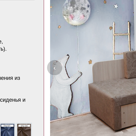
е,
ь).
‹
ения из
 сиденья и