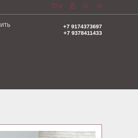
0
ПИТЬ
+7 9174373697
+7 9378411433