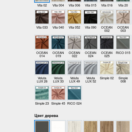
Vita 02
Vita 004
Vita 006
Vita 015
Vita 016
Vita 20
Vita 033
Vita 040
Vita 052
Vita 090
OCEAN
OCEAN
002
003
OCEAN
OCEAN
OCEAN
OCEAN
OCEAN
RICO 015
014
019
022
024
025
Veluta
Veluta
Veluta
Veluta
Simple 02
Simple
LUX 26
LUX 33
LUX 49
LUX 52
008
Simple 23
Simple 45
RICO 024
Цвет дерева