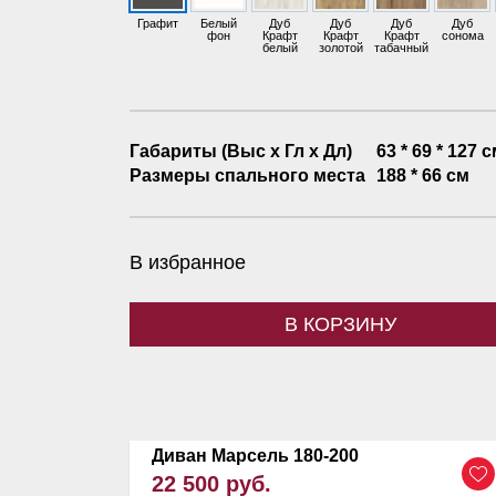
Графит
Белый
Дуб
Дуб
Дуб
Дуб
фон
Крафт
Крафт
Крафт
сонома
белый
золотой
табачный
Габариты (Выс х Гл х Дл)
63 * 69 * 127 
Размеры спального места
188 * 66 см
В избранное
В КОРЗИНУ
Диван Марсель 180-200
22 500 руб.