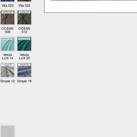
Vita 023
Vita 032
OCEAN
OCEAN
006
012
Veluta
Veluta
LUX 14
LUX 20
Simple 12
Simple 18