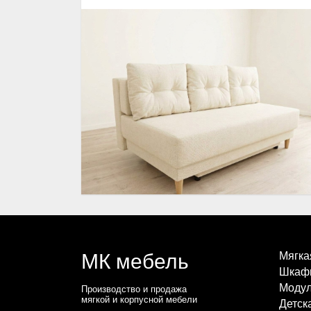
МК мебель
Мягка
Шкаф
Модул
Производство и продажа
мягкой и корпусной мебели
Детск