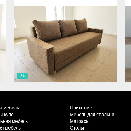
-8%
я мебель
Прихожие
ы купе
Мебель для спальни
ьная мебель
Матрасы
ая мебель
Столы