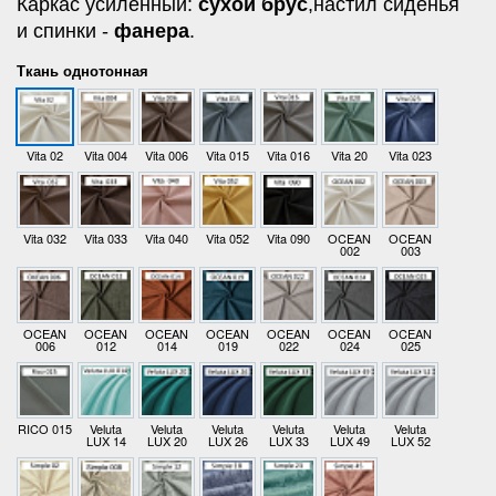
Каркас усиленный:
сухой брус
,настил сиденья
и спинки -
фанера
.
Ткань однотонная
Vita 02
Vita 004
Vita 006
Vita 015
Vita 016
Vita 20
Vita 023
Vita 032
Vita 033
Vita 040
Vita 052
Vita 090
OCEAN
OCEAN
002
003
OCEAN
OCEAN
OCEAN
OCEAN
OCEAN
OCEAN
OCEAN
006
012
014
019
022
024
025
RICO 015
Veluta
Veluta
Veluta
Veluta
Veluta
Veluta
LUX 14
LUX 20
LUX 26
LUX 33
LUX 49
LUX 52