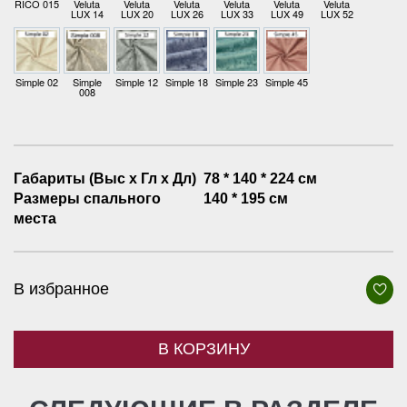
RICO 015
Veluta
Veluta
Veluta
Veluta
Veluta
Veluta
LUX 14
LUX 20
LUX 26
LUX 33
LUX 49
LUX 52
Simple 02
Simple
Simple 12
Simple 18
Simple 23
Simple 45
008
Габариты (Выс х Гл х Дл)
78 * 140 * 224 см
Размеры спального
140 * 195 см
места
В избранное
В КОРЗИНУ