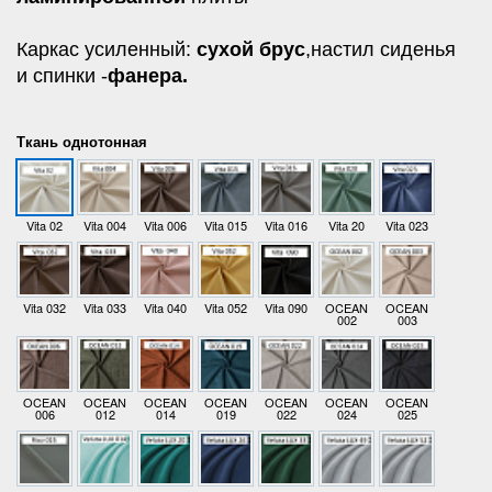
Каркас усиленный:
сухой брус
,настил сиденья
и спинки -
фанера.
Ткань однотонная
Vita 02
Vita 004
Vita 006
Vita 015
Vita 016
Vita 20
Vita 023
Vita 032
Vita 033
Vita 040
Vita 052
Vita 090
OCEAN
OCEAN
002
003
OCEAN
OCEAN
OCEAN
OCEAN
OCEAN
OCEAN
OCEAN
006
012
014
019
022
024
025