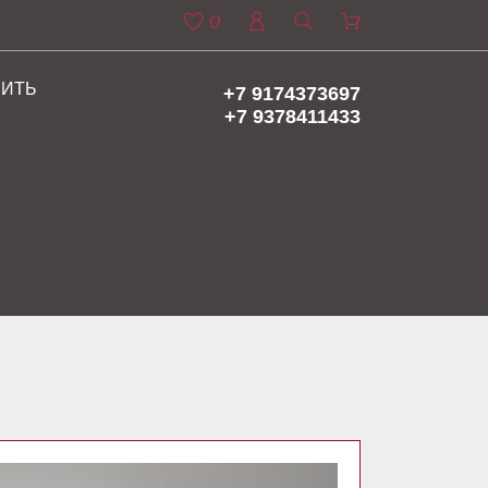
0
ПИТЬ
+7 9174373697
+7 9378411433