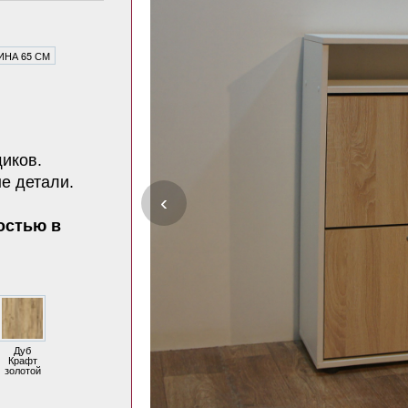
НА 65 СМ
иков.
е детали.
‹
остью в
Дуб
Крафт
золотой