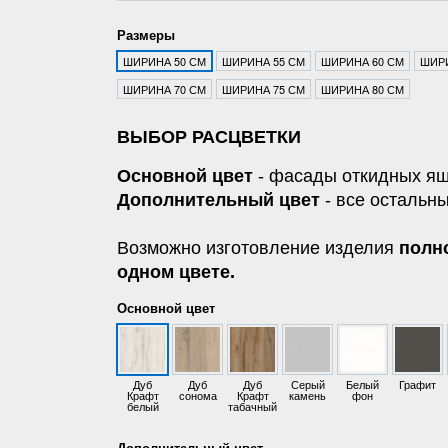
Размеры
ШИРИНА 50 СМ
ШИРИНА 55 СМ
ШИРИНА 60 СМ
ШИРИ
ШИРИНА 70 СМ
ШИРИНА 75 СМ
ШИРИНА 80 СМ
ВЫБОР РАСЦВЕТКИ
Основной цвет
- фасады откидных ящ
Дополнительный цвет
- все остальны
Возможно изготовление изделия
полн
одном цвете.
Основной цвет
Дуб
Дуб
Дуб
Серый
Белый
Графит
Крафт
сонома
Крафт
камень
фон
белый
табачный
Дополнительный цвет