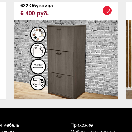
622 Обувница
6 400 руб.
я мебель
Прихожие
ы купе
Мебель для спальни