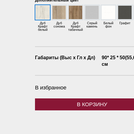
Дуб
Дуб
Дуб
Серый
Белый
Графит
Крафт
сонома
Крафт
камень
фон
белый
табачный
Габариты (Выс х Гл х Дл)
90* 25 * 50(55,
см
В избранное
В КОРЗИНУ