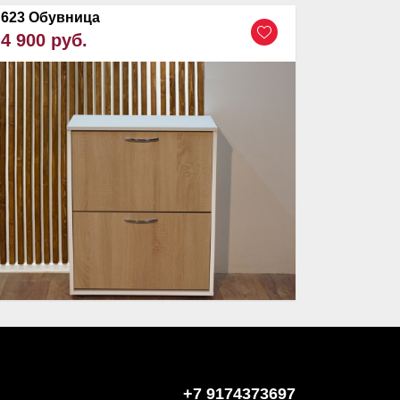
623 Обувница
4 900 руб.
+7 9174373697