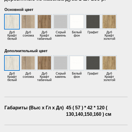
Основной цвет
Дуб
Дуб
Дуб
Серый
Белый
Графит
Дуб
Крафт
сонома
Крафт
камень
фон
Крафт
белый
табачный
золотой
Дополнительный цвет
Дуб
Дуб
Дуб
Серый
Белый
Графит
Дуб
Крафт
сонома
Крафт
камень
фон
Крафт
белый
табачный
золотой
Габариты (Выс х Гл х Дл)
45 ( 57 ) * 42 * 120 (
130,140,150,160 ) см