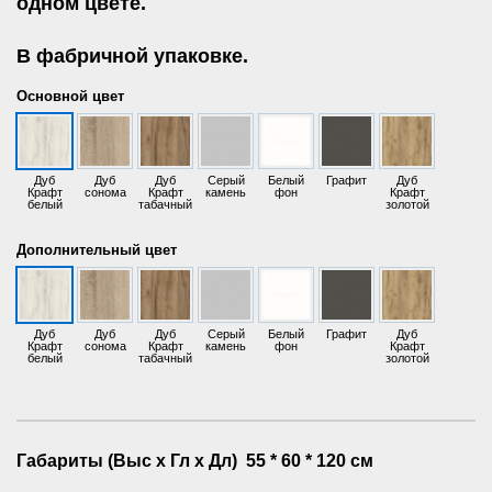
одном цвете.
В фабричной упаковке.
Основной цвет
Дуб
Дуб
Дуб
Серый
Белый
Графит
Дуб
Крафт
сонома
Крафт
камень
фон
Крафт
белый
табачный
золотой
Дополнительный цвет
Дуб
Дуб
Дуб
Серый
Белый
Графит
Дуб
Крафт
сонома
Крафт
камень
фон
Крафт
белый
табачный
золотой
Габариты (Выс х Гл х Дл)
55 * 60 * 120 см