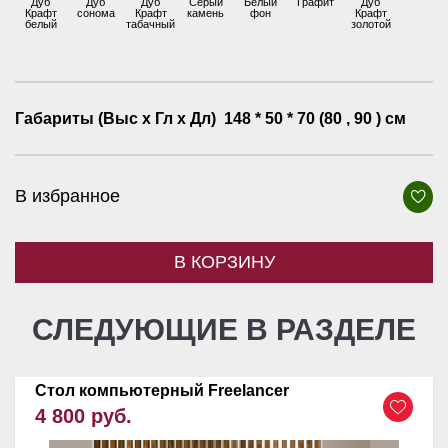
Дуб
Дуб
Дуб
Серый
Белый
Графит
Дуб
Крафт
сонома
Крафт
камень
фон
Крафт
белый
табачный
золотой
Габариты (Выс х Гл х Дл)
148 * 50 * 70 (80 , 90 ) см
В избранное
В КОРЗИНУ
СЛЕДУЮЩИЕ В РАЗДЕЛЕ
Стол компьютерный Freelancer
4 800 руб.