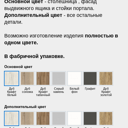
Основной цвет
- столешница , фасад
выдвижного ящика и стойки портала.
Дополнительный цвет
- все остальные
детали.
Возможно изготовление изделия
полностью в
одном цвете.
В фабричной упаковке.
Основной цвет
Дуб
Дуб
Дуб
Серый
Белый
Графит
Дуб
Крафт
сонома
Крафт
камень
фон
Крафт
белый
табачный
золотой
Дополнительный цвет