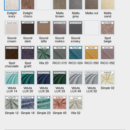
Delight
Delight
Malta
Malta
Malta nut
Malta
ivory
choco
brown
grey
sand
Sound
Sound
Sound
Sound
Sound
Spot
cream
dark
latte
mokkо
smoky
beige
Spot
Spot
Vita 20
RICO 015
RICO 024
RICO 050
RICO 052
chocolate
grafit
Veluta
Veluta
Veluta
Veluta
Veluta
Veluta
Simple 02
LUX 14
LUX 20
LUX 26
LUX 33
LUX 49
LUX 52
Simple 12
Simple 18
Simple 23
Simple 45
Vita 02